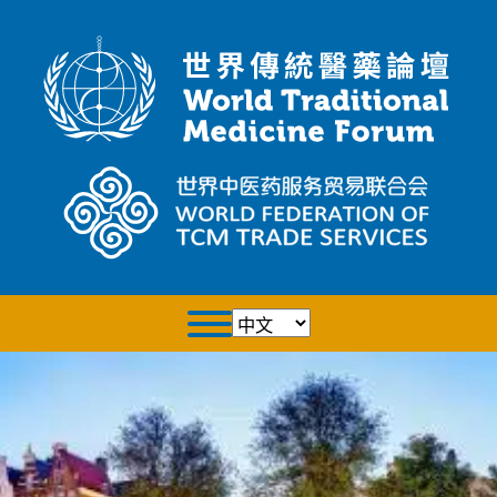
选
择
语
言