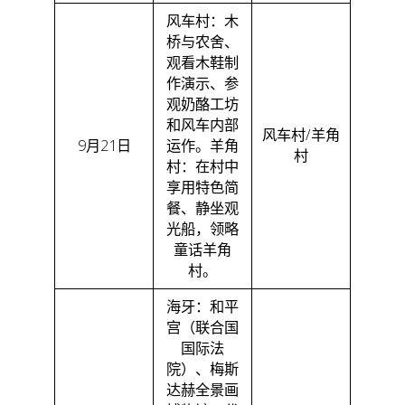
风车村：木
桥与农舍、
观看木鞋制
作演示、参
观奶酪工坊
和风车内部
风车村/羊角
9月21日
运作。羊角
村
村：在村中
享用特色简
餐、静坐观
光船，领略
童话羊角
村。
海牙：和平
宫（联合国
国际法
院）、梅斯
达赫全景画