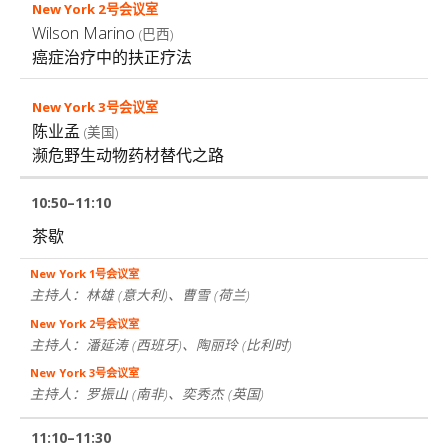
Wilson Marino
(巴西)
癌症治疗中的扶正疗法
陈业孟
(美国)
濒危野生动物药材替代之路
10:50–11:10
茶歇
主持人：林雄
(意大利)
、曹雪
(荷兰)
主持人：潘延涛
(西班牙)
、陶丽玲
(比利时)
主持人：罗振山
(南非)
、奕秀杰
(英国)
11:10–11:30