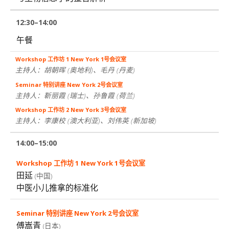
12:30–14:00
午餐
主持人：胡朝晖
(奥地利)
、毛丹
(丹麦)
主持人：靳丽霞
(瑞士)
、孙鲁霞
(荷兰)
主持人：李康校
(澳大利亚)
、刘伟英
(新加坡)
14:00–15:00
田延
(中国)
中医小儿推拿的标准化
傅嵩青
(日本)