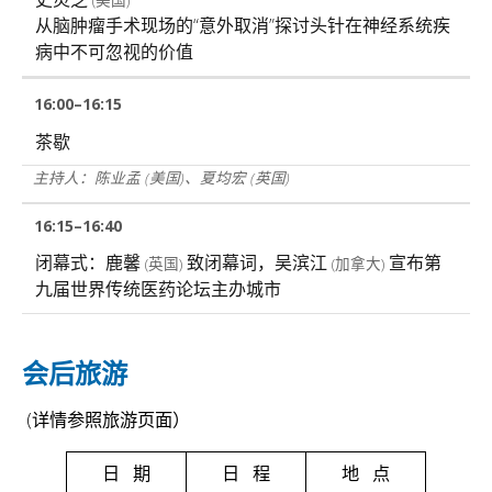
从脑肿瘤手术现场的“意外取消”探讨头针在神经系统疾
病中不可忽视的价值
16:00–16:15
茶歇
主持人：陈业孟
(美国)
、夏均宏
(英国)
16:15–16:40
闭幕式：
鹿馨
致闭幕词，吴滨江
宣布第
(英国)
(加拿大)
九届世界传统医药论坛主办城市
会后旅游
(详情参照旅游页面）
日 期
日 程
地 点