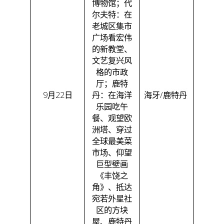
博物馆；代
尔夫特：在
老城区集市
广场看宏伟
的新教堂、
文艺复兴风
格的市政
厅；鹿特
9月22日
丹：在海洋
海牙/鹿特丹
乐园吃午
餐、观望欧
洲塔、穿过
全球最美菜
市场、仰望
巨型壁画
《丰饶之
角》、抵达
宛若外星社
区的方块
屋、鹿特丹