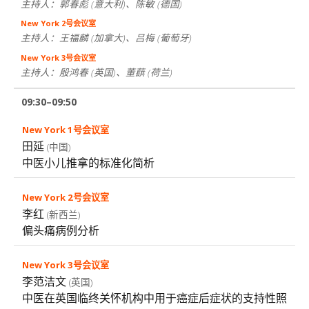
主持人：郭春彪
(意大利)
、陈敏
(德国)
主持人：王福麟
(加拿大)
、吕梅
(葡萄牙)
主持人：殷鸿春
(英国)
、董蕻
(荷兰)
09:30–09:50
田延
(中国)
中医小儿推拿的标准化简析
李红
(新西兰)
偏头痛病例分析
李范洁文
(英国)
中医在英国临终关怀机构中用于癌症后症状的支持性照