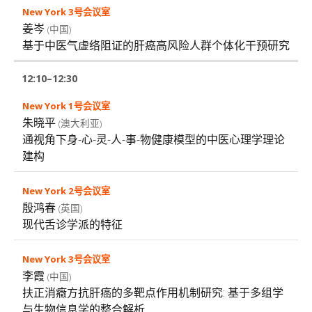
姜岑
(中国)
基于中医气虚络阻证的肝癌高风险人群个体化干预研究
12:10–12:30
朱晓平
(澳大利亚)
通视角下身-心-灵-人-事-物健康模型的中医心理学理论
建构
殷鸿春
(英国)
现代舌诊学派的特征
李霞
(中国)
扶正消癥方抗肝癌的多靶点作用机制研究: 基于多组学
与生物信息学的整合解析