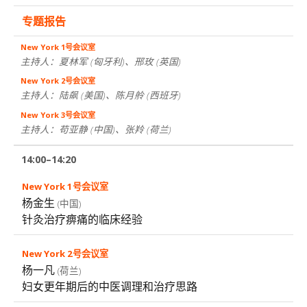
专题报告
主持人：夏林军
(匈牙利)
、邢玫
(英国)
主持人：陆飙
(美国)
、陈月舲
(西班牙)
主持人：苟亚静
(中国)
、张羚
(荷兰)
14:00–14:20
杨金生
(中国)
针灸治疗痹痛的临床经验
杨一凡
(荷兰)
妇女更年期后的中医调理和治疗思路